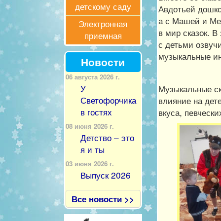
детскому саду
Авдотьей дошко
а с Машей и Ме
Электронная
в мир сказок. 
приемная
с детьми озвуч
музыкальные и
Новости
06 августа 2026 г.
У
Музыкальные ск
Светофорчика
влияние на дет
в гостях
вкуса, певческ
08 июня 2026 г.
Детство – это
я и ты
03 июня 2026 г.
Выпуск 2026
Все новости >>