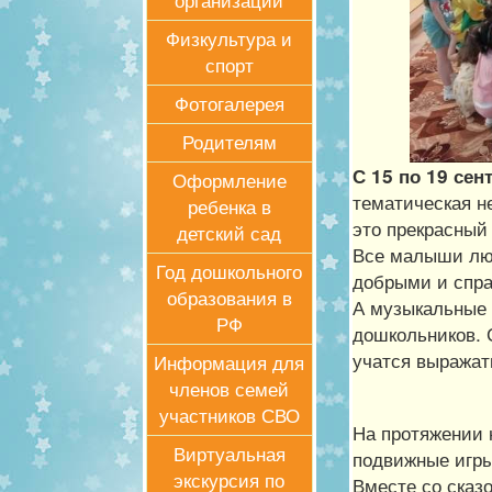
организации
Физкультура и
спорт
Фотогалерея
Родителям
С 15 по 19 сен
Оформление
тематическая н
ребенка в
это прекрасный
детский сад
Все малыши любя
Год дошкольного
добрыми и спр
образования в
А музыкальные 
РФ
дошкольников. 
учатся выражат
Информация для
членов семей
участников СВО
На протяжении 
Виртуальная
подвижные игры
экскурсия по
Вместе со сказ