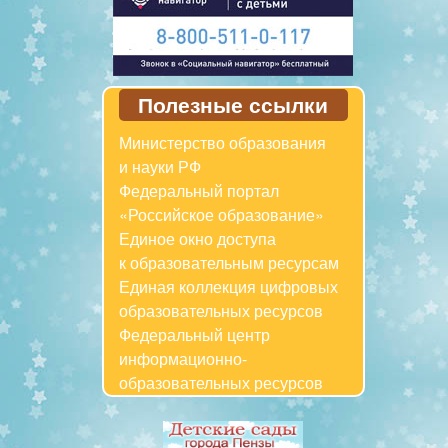
Полезные ссылки
Министерство образования
и науки РФ
Федеральный портал
«Российское образование»
Единое окно доступа
к образовательным ресурсам
Единая коллекция цифровых
образовательных ресурсов
Федеральный центр
информационно-
образовательных ресурсов