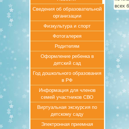
всех 
Сведения об образовательной
организации
Физкультура и спорт
Фотогалерея
Родителям
Оформление ребенка в
детский сад
Год дошкольного образования
в РФ
Информация для членов
семей участников СВО
Виртуальная экскурсия по
детскому саду
Электронная приемная