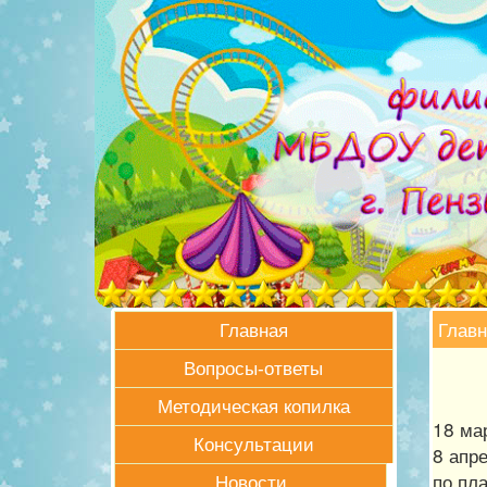
Главн
Главная
Вопросы-ответы
Методическая копилка
18
ма
Консультации
8 апр
по пл
Новости