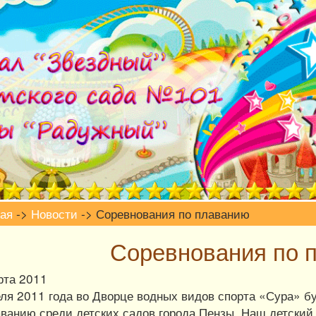
ая
->
Новости
-> Соревнования по плаванию
Соревнования по 
рта 2011
еля 2011 года во Дворце водных видов спорта
«
Сура» бу
аванию среди детских садов города Пензы. Наш детский