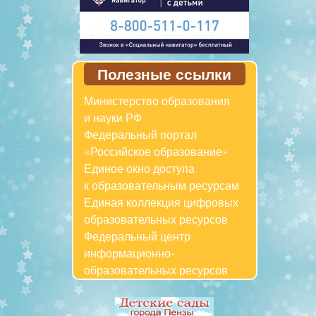
Полезные ссылки
Министерство образования
и науки РФ
Федеральный портал
«Российское образование»
Единое окно доступа
к образовательным ресурсам
Единая коллекция цифровых
образовательных ресурсов
Федеральный центр
информационно-
образовательных ресурсов