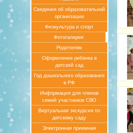
Сведения об образовательной
организации
Физкультура и спорт
Фотогалерея
Родителям
Оформление ребенка в
детский сад
Год дошкольного образования
в РФ
Информация для членов
семей участников СВО
Виртуальная экскурсия по
детскому саду
Электронная приемная